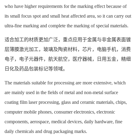
who have higher requirements for the marking effect because of
its small focus spot and small heat affected area, so it can carry out
ultra-fine marking and complete the marking of special materials.
适合加工的材质更加广泛，重点应用于金属与非金属表面镀
层薄膜激光加工，玻璃及陶瓷材料，芯片，电脑手机，消费
电子，电子元器件，航天航空，医疗器械，日用五金，精细
日化及药品包装标记等领域。
The materials suitable for processing are more extensive, which
are mainly used in the fields of metal and non-metal surface
coating film laser processing, glass and ceramic materials, chips,
computer mobile phones, consumer electronics, electronic
components, aerospace, medical devices, daily hardware, fine
daily chemicals and drug packaging marks.