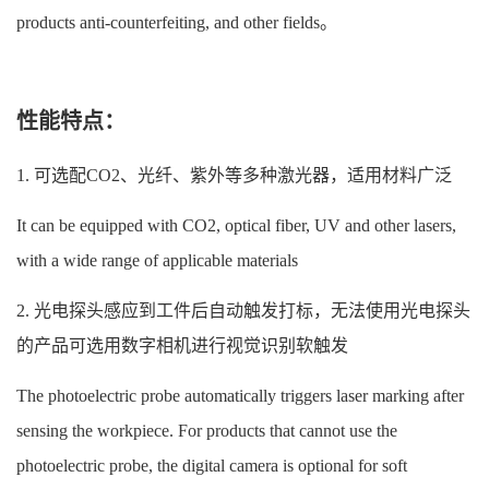
products anti-counterfeiting, and other fields。
性能特点：
1. 可选配CO2、光纤、紫外等多种激光器，适用材料广泛
It can be equipped with CO2, optical fiber, UV and other lasers,
with a wide range of applicable materials
2. 光电探头感应到工件后自动触发打标，无法使用光电探头
的产品可选用数字相机进行视觉识别软触发
The photoelectric probe automatically triggers laser marking after
sensing the workpiece. For products that cannot use the
photoelectric probe, the digital camera is optional for soft